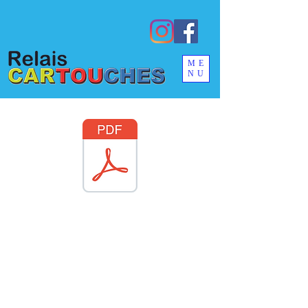
ME
NU