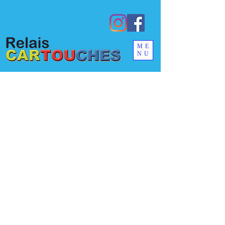
ME
NU