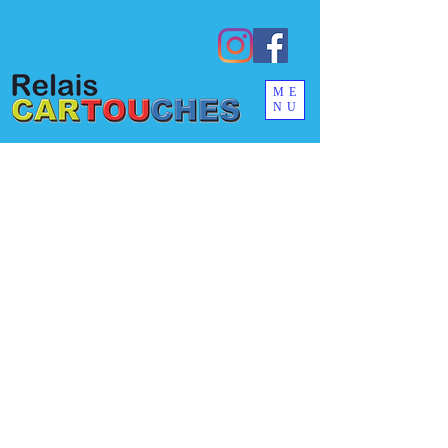
ME
NU